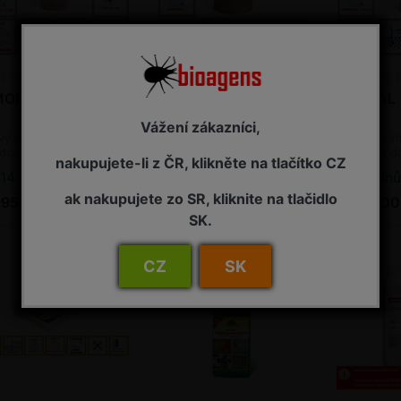
MONICA
MACRO-MITE
MIRICAL
Vážení zákazníci,
vý roztoč proti více
Dravý roztoč proti více
Dravá plošti
dcům do skleníku
škůdcům do skleníku
škůdcům do
nakupujete-li z ČR, klikněte na tlačítko CZ
oagens)
(bioagens)
(bioagens)
14 dnů (viz Termín dodání bioagens)
7 dnů (viz Termín dodání bioagens)
14 dnů (viz T
ak nakupujete zo SR, kliknite na tlačidlo
995,00 Kč s DPH
2 555,00 Kč s DPH
2 995,00
SK.
CZ
SK