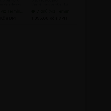
č proti molicím
Dravý roztoč proti
m ve skleníku
třásněnkám ve skleníku
(bioagens)
ermín dodání bioagens)
7 dnů (viz Termín dodání bioagens)
 Kč s DPH
1 895,00 Kč s DPH