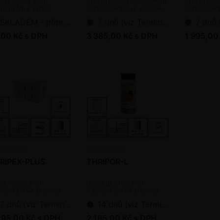
ové desky proti
Dravý roztoč proti molicím
Dravý rozto
sněnkám 5 ks/bal.
a třásněnkám ve skleníku
a třásněnká
(bioagens)
(bioagens)
SKLADEM - připraveno k odeslání
7 dnů (viz Termín dodání bioagens)
7 dnů (viz T
,00 Kč s DPH
3 385,00 Kč s DPH
1 995,00
RIPEX-PLUS
THRIPOR-L
vý roztoč proti
Dravá ploštice proti
sněnkám ve skleníku
třásněnkám ve skleníku
oagens)
(bioagens)
7 dnů (viz Termín dodání bioagens)
14 dnů (viz Termín dodání bioagens)
295,00 Kč s DPH
2 195,00 Kč s DPH