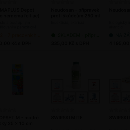
MAPLUS Depot
Neudosan - přípravek
Neudosan
einernema feltiae)
proti škůdcům 250 ml
00 ks kapslí / bal.
sle s postupným
Insekticid, akaricid
Biologický i
lňováním parazitické
akaricid
stice proti larvám
2 - 7 pracovních dnů od objednání
SKLADEM - připraveno k odeslání
NA ZÁVAZ
tnic a třásněnek
oagens)
0,00 Kč s DPH
335,00 Kč s DPH
4 195,00
OPSET M - modré
SWIRSKI MITE
SWIRSKI 
sky 25 x 10 cm