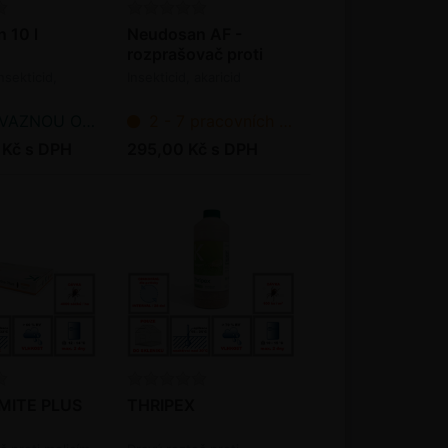
 10 l
Neudosan AF -
rozprašovač proti
škůdcům 250 ml
nsekticid,
Insekticid, akaricid
NOU OBJEDNÁVKU
2 - 7 pracovních dnů od objednání
 Kč s DPH
295,00 Kč s DPH
MITE PLUS
THRIPEX