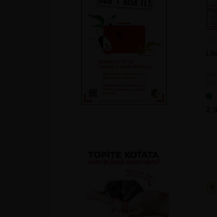
Podle druhu
Parazitické vosičky a roztoči
Parazitické hlístice
LI
Dra
šků
(bi
2 