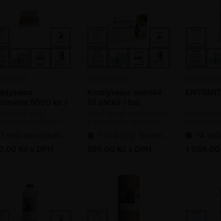
blyseius
Amblyseius swirskii
ENTOMI
cumeris 5000 ks /
10 sáčků / bal.
.
vý roztoč proti
Dravý roztoč proti molicím
Dravý rozto
sněnkám ve skleníku
a třásněnkám ve skleníku
škůdcům do
oagens)
(bioagens)
včelínů (bi
7 dnů od objednání
7 dnů (viz Termín dodání bioagens)
14 dnů (viz T
0,00 Kč s DPH
395,00 Kč s DPH
1 055,00