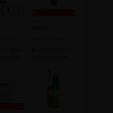
Naturalis 1 l
ce proti více
Insekticid - biopreparát
 skleníku
ermín dodání bioagens)
NA ZÁVAZNOU OBJEDNÁVKU
 Kč s DPH
2 495,00 Kč s DPH