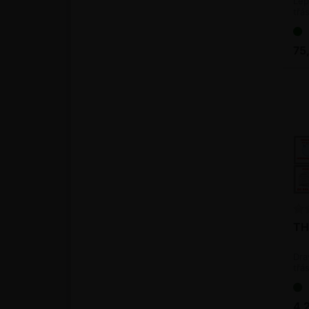
Lep
třá
75
TH
Dra
třá
(bi
4 