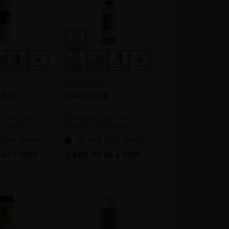
TE-M
CHRYSOPA
č proti více
Dravá larva proti více
 skleníku a do
škůdcům do skleníku
oagens)
(bioagens)
ermín dodání bioagens)
14 dnů (viz Termín dodání bioagens)
 Kč s DPH
2 485,00 Kč s DPH