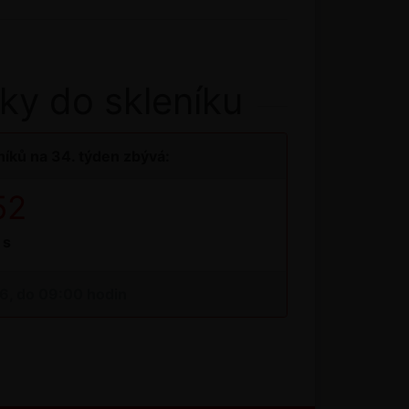
ky do skleníku
íků na 34. týden zbývá:
51
s
26, do 09:00 hodin