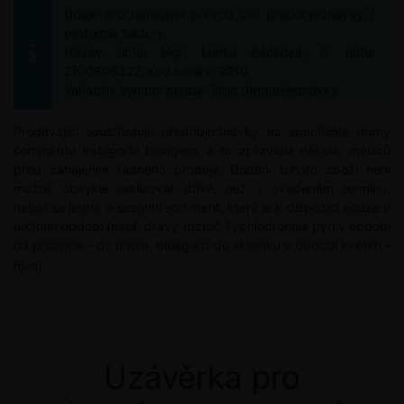
Údaje pro bankovní převod pro předobjednávky /
proforma faktury:
Název účtu: Mgr. Lenka Žáčková, č. účtu:
2100908322, Kód banky: 2010
Variabilní symbol platby: číslo předobjednávky
Prodávající soustřeďuje předobjednávky na specifické druhy
sortimentu kategorie bioagens a to zpravidla několik měsíců
před zahájením řádného prodeje. Dodání tohoto zboží není
možné obvykle realizovat dříve, než v uvedeném termínu,
neboť se jedná o sezónní sortiment, který je k dispozici pouze v
určitém období (např. dravý roztoč Typhlodromus pyri v období
od prosince - do února, bioagens do skleníku v období květen -
říjen).
Uzávěrka pro