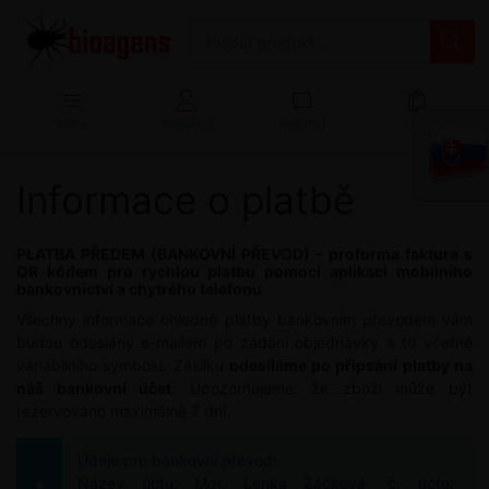
Menu
Přihlášení
Porovnat
Košík
Informace o platbě
PLATBA PŘEDEM (BANKOVNÍ PŘEVOD) - proforma faktura s
QR kódem pro rychlou platbu pomocí aplikací mobilního
bankovnictví a chytrého telefonu
Všechny informace ohledně platby bankovním převodem vám
budou odeslány e-mailem po zadání objednávky a to včetně
variabilního symbolu. Zásilku
odesíláme po připsání platby na
náš bankovní účet
. Upozorňujeme, že zboží může být
rezervováno maximálně 7 dní.
Údaje pro bankovní převod:
Název účtu: Mgr. Lenka Žáčková, č. účtu: