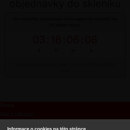
objednávky do skleníku
Do uzávěrky objednávek na bioagens do skleníků na
34. týden zbývá:
03
:
18
:
06
:
07
d
h
m
s
Termínová uzávěrka: pátek, 14. 08. 2026, do 09:00
hodin
Firma
Vše o nákupu
Kontakt
Informace o cookies na této stránce