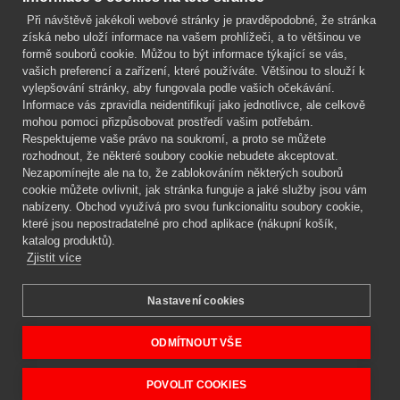
Při návštěvě jakékoli webové stránky je pravděpodobné, že stránka
Mgr. Lenka Žáčková
získá nebo uloží informace na vašem prohlížeči, a to většinou ve
OCHRANA ROSTLIN
formě souborů cookie. Můžou to být informace týkající se vás,
+420 608 748 548
vašich preferencí a zařízení, které používáte. Většinou to slouží k
vylepšování stránky, aby fungovala podle vašich očekávání.
www.ochranarostlin.cz
Informace vás zpravidla neidentifikují jako jednotlivce, ale celkově
mohou pomoci přizpůsobovat prostředí vašim potřebám.
Respektujeme vaše právo na soukromí, a proto se můžete
rozhodnout, že některé soubory cookie nebudete akceptovat.
Nezapomínejte ale na to, že zablokováním některých souborů
cookie můžete ovlivnit, jak stránka funguje a jaké služby jsou vám
nabízeny. Obchod využívá pro svou funkcionalitu soubory cookie,
které jsou nepostradatelné pro chod aplikace (nákupní košík,
katalog produktů).
Zjistit více
Nastavení cookies
Mgr. Lenka Žáčková,
OCHRANA ROSTLIN
Copyright © 2026 BIOAGENS - biologická ochrana rostlin.
ODMÍTNOUT VŠE
POVOLIT COOKIES