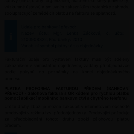
správy (NPÚ, úřady, organizace), akademické sféry (univerzity,
výzkumné ústavy) a smluvním zákazníkům (botanické zahrady,
spolupracující zemědělci) platbu na fakturu se splatností.
Údaje pro bankovní převod:
Název účtu: Mgr. Lenka Žáčková, č. účtu:
2100908322, Kód banky: 2010
Variabilní symbol platby: číslo objednávky
Fakturační údaje pro vystavení faktury musí být sděleny
zákazníkem v samostatné objednávce, zadány při objednávce
podle pokynů do poznámky na konci objednávkového
procesu.
PLATBA PROFORMA FAKTUROU PŘEDEM (BANKOVNÍ
PŘEVOD) - zálohová faktura s QR kódem pro rychlou platbu
pomocí aplikací mobilního bankovnictví a chytrého telefonu
Určité druhy zboží je možné zakoupit v internetovém obchodě
prodávající v režimu tzv. předobjednávky. Prodávající požaduje
za předobjednání tohoto druhu zboží zálohovou platbu
předem.