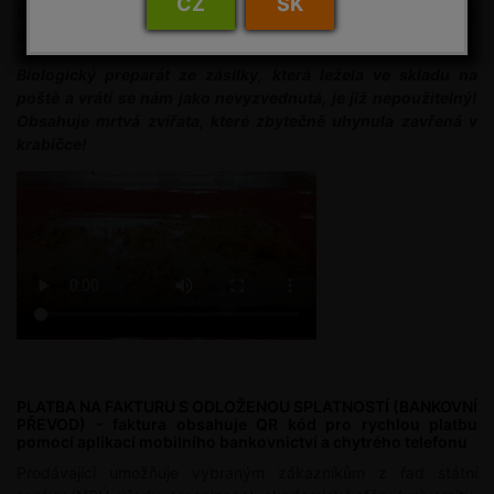
CZ
SK
kontaktujte nás. Seriózním zákazníkům jsme schopni vyjít vstříc
a nabídnout řešení vyřízení jejich objednávky.
Biologický preparát ze zásilky, která ležela ve skladu na
poště a vrátí se nám jako nevyzvednutá, je již nepoužitelný!
Obsahuje mrtvá zvířata, které zbytečně uhynula zavřená v
krabičce!
PLATBA NA FAKTURU S ODLOŽENOU SPLATNOSTÍ (BANKOVNÍ
PŘEVOD) - faktura obsahuje QR kód pro rychlou platbu
pomocí aplikací mobilního bankovnictví a chytrého telefonu
Prodávající umožňuje vybraným zákazníkům z řad státní