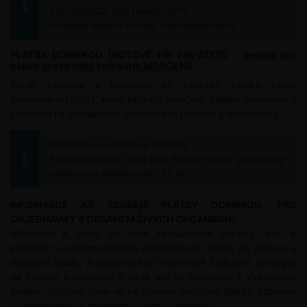
2100908322, Kód banky: 2010
Variabilní symbol platby: číslo objednávky
PLATBA DOBÍRKOU (HOTOVĚ PŘI PŘEVZETÍ) -
neplatí pro
nákup prostředků kategorie BIOAGENS
Zboží zaplatíte v hotovosti při převzetí zásilky přímo
pracovníkovi pošty, který provádí doručení. Zásilku odesíláme v
závislosti na dostupnosti jednotlivých položek z objednávky.
Informace k zaslání na dobírku:
Pokud zákazník zvolí tuto formu, budou připočteny
náklady na dobírkovné +39 Kč.
INFORMACE KE ZRUŠENÍ PLATBY DOBÍRKOU, PRO
OBJEDNÁVKY S OBSAHEM ŽIVÝCH ORGANISMŮ
Vzhledem k tomu, že jsme zaznamenali případy, kdy si
zákazníci v našem obchodě objednali toto zboží, při pokusu o
doručení zásilky ji nepřevzali či nevyzvedli z uložení, nereagují
na žádnou komunikaci s námi, ani na upomínky k vyzvednutí
zásilky, rozhodli jsme se ke zrušení možnosti platby dobírkou
za objednávky s obsahem živých organismů.