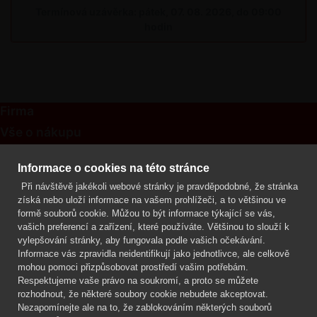
Termínová uzávěrka: pátek, 07. 08. 2026, do 09:00
hodin
Firma
Vše o nákupu
Kontakt
Informace o cookies na této stránce
Při návštěvě jakékoli webové stránky je pravděpodobné, že stránka
Mgr. Lenka Žáčková
získá nebo uloží informace na vašem prohlížeči, a to většinou ve
OCHRANA ROSTLIN
formě souborů cookie. Můžou to být informace týkající se vás,
+420 608 748 548
vašich preferencí a zařízení, které používáte. Většinou to slouží k
vylepšování stránky, aby fungovala podle vašich očekávání.
www.ochranarostlin.cz
Informace vás zpravidla neidentifikují jako jednotlivce, ale celkově
mohou pomoci přizpůsobovat prostředí vašim potřebám.
Respektujeme vaše právo na soukromí, a proto se můžete
rozhodnout, že některé soubory cookie nebudete akceptovat.
Nezapomínejte ale na to, že zablokováním některých souborů