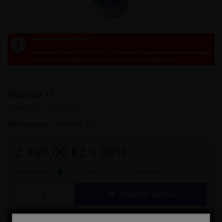
Naturalis 1 l
Insekticid - biopreparát
Měrná cena:
2495 Kč / 1 l
2 495,00 Kč s DPH
Dostupnost:
NA ZÁVAZNOU OBJEDNÁVKU
Přidat do košíku