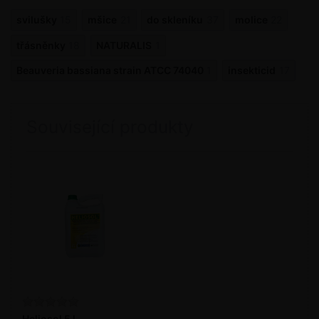
svilušky
15
mšice
21
do skleníku
37
molice
22
třásněnky
18
NATURALIS
1
Beauveria bassiana strain ATCC 74040
1
insekticid
17
Související produkty
Heliosol 5 l