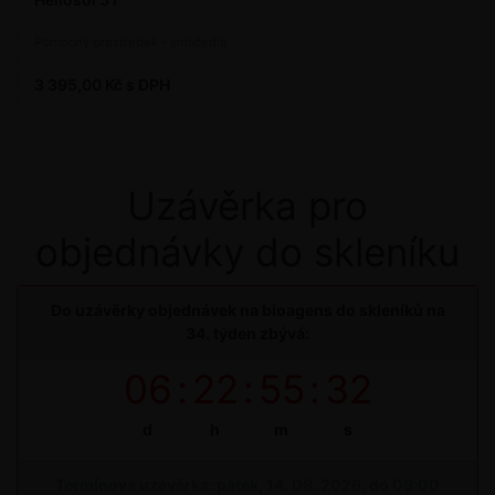
Pomocný prostředek - smáčedlo
3 395,00 Kč s DPH
Uzávěrka pro
objednávky do skleníku
Do uzávěrky objednávek na bioagens do skleníků na
34. týden zbývá:
06
:
22
:
55
:
32
d
h
m
s
Termínová uzávěrka: pátek, 14. 08. 2026, do 09:00