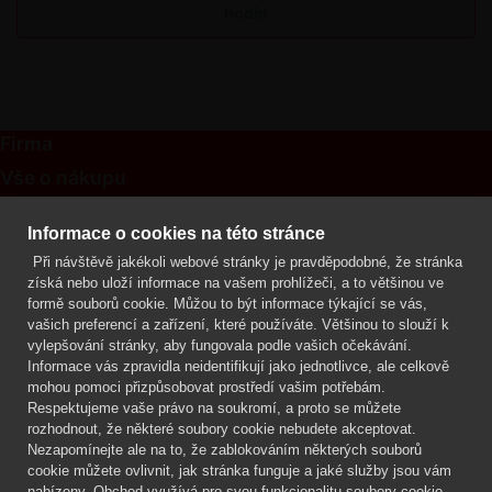
hodin
Firma
Vše o nákupu
Kontakt
Informace o cookies na této stránce
Při návštěvě jakékoli webové stránky je pravděpodobné, že stránka
Mgr. Lenka Žáčková
získá nebo uloží informace na vašem prohlížeči, a to většinou ve
OCHRANA ROSTLIN
formě souborů cookie. Můžou to být informace týkající se vás,
+420 608 748 548
vašich preferencí a zařízení, které používáte. Většinou to slouží k
vylepšování stránky, aby fungovala podle vašich očekávání.
www.ochranarostlin.cz
Informace vás zpravidla neidentifikují jako jednotlivce, ale celkově
mohou pomoci přizpůsobovat prostředí vašim potřebám.
Respektujeme vaše právo na soukromí, a proto se můžete
rozhodnout, že některé soubory cookie nebudete akceptovat.
Nezapomínejte ale na to, že zablokováním některých souborů
cookie můžete ovlivnit, jak stránka funguje a jaké služby jsou vám
nabízeny. Obchod využívá pro svou funkcionalitu soubory cookie,