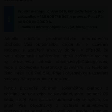
Provoz e-shopu: online 24 h, kontaktní telefon pro
zákazníky: +420 608 748 548, v provozu Po až Pá
od 9:00 do 20:00 h.
E-mailová adresa: objednavky(at)bioagens.eu
Jakmile odešlete prostřednictvím internetového
obchodu Vaši objednávku, dojde tím k uzavření
smlouvy. K uzavření smlouvy dojde i v případě, že
svou objednávku nabízeného zboží zašlete e-mailem
na e-mailovou adresu objednavky(at)bioagens.eu,
nebo ji provedete telefonicky zavoláním na telefonní
číslo +420 608 748 548. Přijetí objednávky a uzavření
smlouvy Vám potvrdíme e-mailem.
Platbu proveďte obratem (okamžitou platbou z
Vašeho internetového bankovnictví, nebo pomocí QR
kódu, který Vám zašleme automaticky e-mailem, po
přijetí Vaší objednávky z rozhraní internetového
obchodu), nejpozději do 3 dnů od uzavření smlouvy