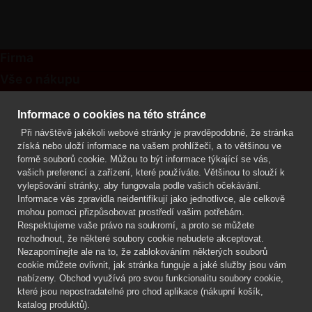
Firma
Vše o nákupu
Kontakt
Informace o cookies na této stránce
Při návštěvě jakékoli webové stránky je pravděpodobné, že stránka
Mgr. Lenka Žáčková
získá nebo uloží informace na vašem prohlížeči, a to většinou ve
OCHRANA ROSTLIN
formě souborů cookie. Můžou to být informace týkající se vás,
+420 608 748 548
vašich preferencí a zařízení, které používáte. Většinou to slouží k
vylepšování stránky, aby fungovala podle vašich očekávání.
www.ochranarostlin.cz
Informace vás zpravidla neidentifikují jako jednotlivce, ale celkově
mohou pomoci přizpůsobovat prostředí vašim potřebám.
Respektujeme vaše právo na soukromí, a proto se můžete
rozhodnout, že některé soubory cookie nebudete akceptovat.
Nezapomínejte ale na to, že zablokováním některých souborů
cookie můžete ovlivnit, jak stránka funguje a jaké služby jsou vám
nabízeny. Obchod využívá pro svou funkcionalitu soubory cookie,
které jsou nepostradatelné pro chod aplikace (nákupní košík,
katalog produktů).