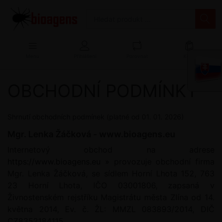
Menu
Přihlášení
Porovnat
Košík
OBCHODNÍ PODMÍNKY
Shrnutí obchodních podmínek (platné od 01. 01. 2026)
Mgr. Lenka Žáčková - www.bioagens.eu
Internetový obchod na adrese
https://www.bioagens.eu »
provozuje obchodní firma
Mgr. Lenka Žáčková, se sídlem Horní Lhota 152, 763
23 Horní Lhota, IČO 03001806, zapsaná v
Živnostenském rejstříku
Magistrátu města Zlína
od 14.
května 2014, Ev. č. ŽL: MMZL 083893/2014, DIČ
CZ8352184115.