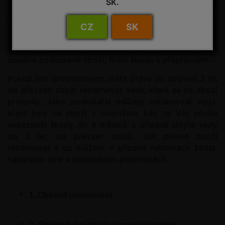
dříve, než úplně zaplatíte celkovou cenu. Pokud Vám
SK.
jako spotřebiteli bude dodáno poškozené zboží,
neprodleně nás o tom informujte. V případě, že
CZ
SK
poškození zjistíte při přebírání zboží, informujete o
škodě i přepravce. Pokud Vám jako podnikateli bude
dodáno poškozené zboží, řešte škodu s přepravcem.
Pokud jste spotřebitelem, máte právo do uplynutí 2 let
od převzetí zboží reklamovat vady, které se na zboží
projevily. Jako podnikatel můžete reklamovat vady,
které byly na zboží v okamžiku, kdy na Vás přešlo
nebezpečí škody, do 6 měsíců, v případě skryté vady
do 2 let, od převzetí zboží. Jak přesně zboží
reklamovat a co můžete v případě reklamace žádat,
naleznete dále v obchodních podmínkách.
1. Obecná ustanovení
2. Objednávání zboží a uzavírání smluv