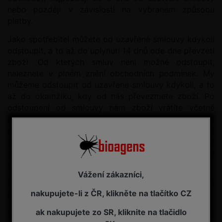
nebo později v závislosti na vybraném způsobu
platby.
Jako spotřebitel můžete od uzavřené smlouvy kdykoli
odstoupit, a to až do uplynutí 14 dnů ode dne převzetí
zboží. Od kterých smluv není možné odstoupit,
naleznete v plném znění obchodních podmínek. My
můžeme odstoupit od uzavřené smlouvy kdykoli, a to
až do okamžiku, kdy od nás převezmete zboží. Po
odstoupení od smlouvy nám zboží vrátíte včetně
případných dárků a bonusů, pokud jsme Vám nějaké
poskytli, na Vaše vlastní náklady, do 14 dnů od
odstoupení. Peníze Vám vrátíme do 14 dnů od
doručení odstoupení, ne však dříve, než nám zboží
vrátíte nebo prokážete, že nám bylo zboží odesláno.
Vážení zákazníci,
Pokud si v našem internetovém obchodě objednáte
nakupujete-li z ČR, klikněte na tlačítko CZ
hmotné zboží, dojde tím k uzavření kupní smlouvy.
ak nakupujete zo SR, kliknite na tlačidlo
Vlastníkem zboží se stanete převzetím zboží, ne však