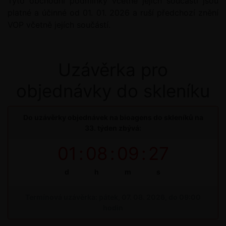
Tyto obchodní podmínky včetně jejich součástí jsou
platné a účinné od 01. 01. 2026 a ruší předchozí znění
VOP včetně jejích součástí.
Uzávěrka pro
objednávky do skleníku
Do uzávěrky objednávek na bioagens do skleníků na
33. týden zbývá:
01
:
08
:
09
:
26
d
h
m
s
Termínová uzávěrka: pátek, 07. 08. 2026, do 09:00
hodin