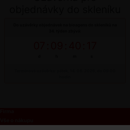
objednávky do skleníku
Do uzávěrky objednávek na bioagens do skleníků na
34. týden zbývá:
07
:
09
:
40
:
17
d
h
m
s
Termínová uzávěrka: pátek, 14. 08. 2026, do 09:00
hodin
Firma
Vše o nákupu