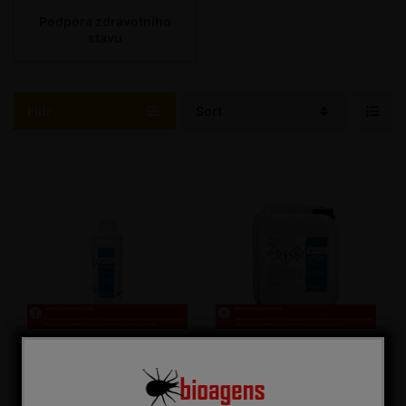
Podpora zdravotního
stavu
Filtr
Sort
Altela 1 l
Altela 5 l
Pasivní pomocný prostředek
Pasivní pomocný prostředek pro