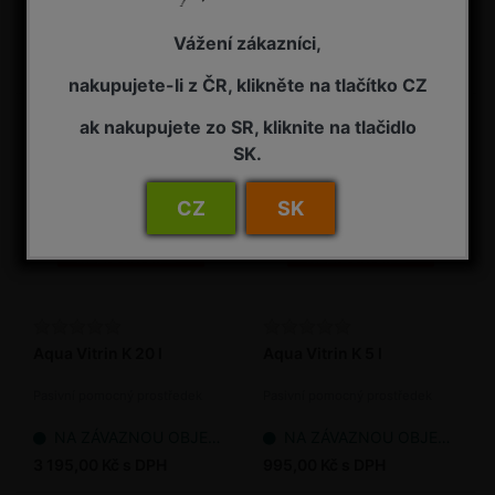
podporu zdravotního stavu
rostlin
NA ZÁVAZNOU OBJEDNÁVKU
NA ZÁVAZNOU OBJEDNÁVKU
Vážení zákazníci,
1 995,00 Kč s DPH
9 355,00 Kč s DPH
nakupujete-li z ČR, klikněte na tlačítko CZ
ak nakupujete zo SR, kliknite na tlačidlo
SK.
CZ
SK
Aqua Vitrin K 20 l
Aqua Vitrin K 5 l
Pasivní pomocný prostředek
Pasivní pomocný prostředek
NA ZÁVAZNOU OBJEDNÁVKU
NA ZÁVAZNOU OBJEDNÁVKU
3 195,00 Kč s DPH
995,00 Kč s DPH