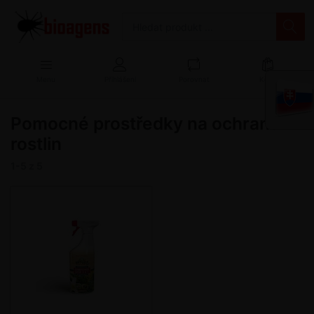
Menu
Přihlášení
Porovnat
Košík
Pomocné prostředky na ochranu
rostlin
1-5
z
5