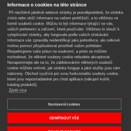
Kontakt
Informace o cookies na této stránce
Při návštěvě jakékoli webové stránky je pravděpodobné, že stránka
Mgr. Lenka Žáčková
získá nebo uloží informace na vašem prohlížeči, a to většinou ve
OCHRANA ROSTLIN
formě souborů cookie. Můžou to být informace týkající se vás,
+420 608 748 548
vašich preferencí a zařízení, které používáte. Většinou to slouží k
vylepšování stránky, aby fungovala podle vašich očekávání.
www.ochranarostlin.cz
Informace vás zpravidla neidentifikují jako jednotlivce, ale celkově
mohou pomoci přizpůsobovat prostředí vašim potřebám.
Respektujeme vaše právo na soukromí, a proto se můžete
rozhodnout, že některé soubory cookie nebudete akceptovat.
Nezapomínejte ale na to, že zablokováním některých souborů
cookie můžete ovlivnit, jak stránka funguje a jaké služby jsou vám
nabízeny. Obchod využívá pro svou funkcionalitu soubory cookie,
které jsou nepostradatelné pro chod aplikace (nákupní košík,
katalog produktů).
Zjistit více
Nastavení cookies
Mgr. Lenka Žáčková,
OCHRANA ROSTLIN
Copyright © 2026 BIOAGENS - biologická ochrana rostlin.
ODMÍTNOUT VŠE