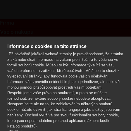
Firma
Vše o nákupu
Kontakt
Informace o cookies na této stránce
Při návštěvě jakékoli webové stránky je pravděpodobné, že stránka
Mgr. Lenka Žáčková
získá nebo uloží informace na vašem prohlížeči, a to většinou ve
OCHRANA ROSTLIN
formě souborů cookie. Můžou to být informace týkající se vás,
+420 608 748 548
vašich preferencí a zařízení, které používáte. Většinou to slouží k
vylepšování stránky, aby fungovala podle vašich očekávání.
www.ochranarostlin.cz
Informace vás zpravidla neidentifikují jako jednotlivce, ale celkově
mohou pomoci přizpůsobovat prostředí vašim potřebám.
Respektujeme vaše právo na soukromí, a proto se můžete
rozhodnout, že některé soubory cookie nebudete akceptovat.
Nezapomínejte ale na to, že zablokováním některých souborů
cookie můžete ovlivnit, jak stránka funguje a jaké služby jsou vám
nabízeny. Obchod využívá pro svou funkcionalitu soubory cookie,
které jsou nepostradatelné pro chod aplikace (nákupní košík,
katalog produktů).