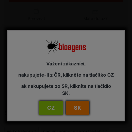
Porovnat
Máte dotaz?
Detail
Aqua Vitrin K 5 l - pasivní pomocný prostředek pro
podporu zdravotního stavu rostlin Působení: působí
Vážení zákazníci,
jako preventivní ošetření před napadením houbovými
chorobami. Je vysoce alkalický (pH 10,5) a toto
nakupujete-li z ČR, klikněte na tlačítko CZ
alkalické prostředí je nevhodné pro klíčení a růst spor
hub. Draslík je pak dále využit...
ak nakupujete zo SR, kliknite na tlačidlo
SK.
Specifikace zboží
CZ
SK
Štítky produktů
velkobalení
70
pasivní pomocný prostředek
12