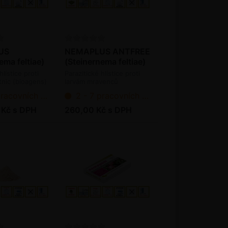
US
NEMAPLUS ANTFREE
ema feltiae)
(Steinernema feltiae)
ks / bal.
- 5 mil. ks / bal.
hlístice proti
Parazitické hlístice proti
nic (bioagens)
larvám mravenců
(bioagens)
ních dnů od objednání
2 - 7 pracovních dnů od objednání
 Kč s DPH
260,00 Kč s DPH