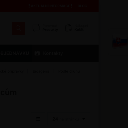
AKTUÁLNÍ INFORMACE
BLOG
Porovnat
Nákupní
Produkty
Košík
OBJEDNÁVKU
Kontakty
ické přípravky
Bioagens
Podle druhu
ůdcům
24
na stránku