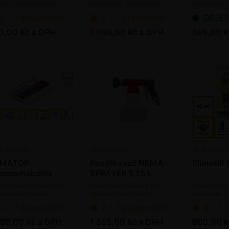
/ bal.
mil. ks / bal.
ks / bal.
pělcům krtonožek,
dospělcům krtonožek,
biologická p
vám osenic a tiplic
larvám osenic a tiplic
dospělcům 
2 - 7 pracovních dnů od objednání
2 - 7 pracovních dnů od objednání
OBJEDNÁNO -
oagens)
(bioagens)
(bioagens)
0,00 Kč s DPH
1 095,00 Kč s DPH
595,00 K
MATOP
Postřikovač NEMA-
Slimakill 
eterorhabditis
SPRAYER 1,25 L
cteriophora) - 50
zitické hlístice proti
Dávkovací zařízení pro
Parazitické 
. ks / bal.
vám lalokonosců
aplikaci parazitických
slimákům a
oagens)
hlístic / organických hnojiv
(bioagens)
2 - 7 pracovních dnů od objednání
2 - 7 pracovních dnů od objednání
2 - 7 pracov
095,00 Kč s DPH
1 565,00 Kč s DPH
960,00 K