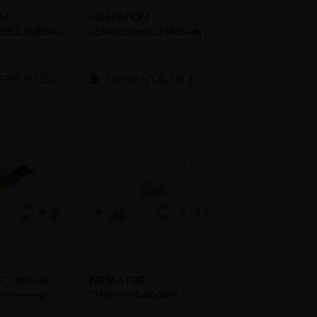
OM
NEMAPOM
ema feltiae)
(Steinernema feltiae)
ks /bal.
- 50 mil. ks /bal.
hlístice proti
Parazitické hlístice proti
leče jablečného
larvám obaleče jablečného
(bioagens)
Ě NEDOSTUPNÉ
MOMENTÁLNĚ NEDOSTUPNÉ
 - brouk
NEMATOP
inernema
(Heterorhabditis
ae) 2,5 mil.
bacteriophora) - 5
hlístice -
Parazitické hlístice proti