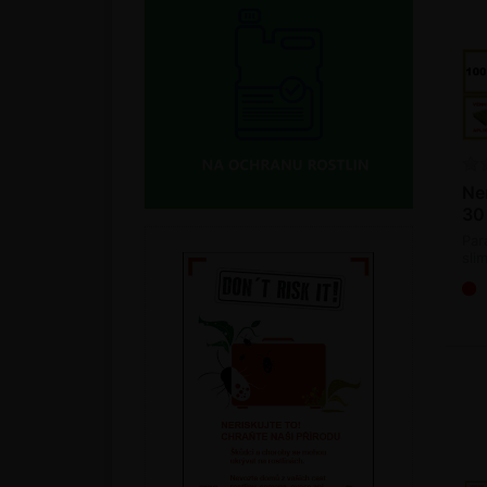
Ne
30 
Para
sli
(bi