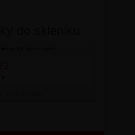
ky do skleníku
íků na 34. týden zbývá:
21
s
26, do 09:00 hodin