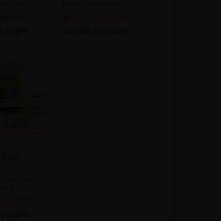
mil. ks / bal.
ast proti
larvám lalokonosců
lalokonosce
(bioagens)
 očekáváme dodání
2 - 7 pracovních dnů od objednání
č s DPH
260,00 Kč s DPH
12 mil.
hlístice proti
 plzákům
ních dnů od objednání
č s DPH