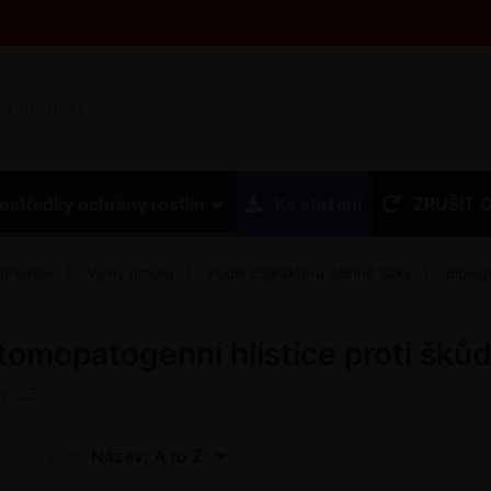
ostředky ochrany rostlin
Ke stažení
ZRUŠIT 
 prodeje
Volný prodej
Podle charakteru účinné látky
Biolog
tomopatogenní hlístice proti šk
z
23
Název: A to Z
řazeno podle