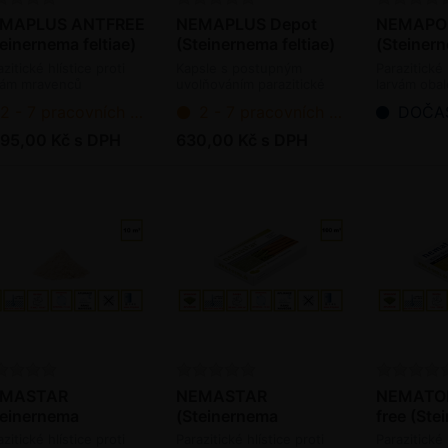
MAPLUS ANTFREE
NEMAPLUS Depot
NEMAP
einernema feltiae)
(Steinernema feltiae)
(Steinern
0 mil. ks / bal.
- 200 ks kapslí / bal.
- 10 mil. 
zitické hlístice proti
Kapsle s postupným
Parazitické 
vám mravenců
uvolňováním parazitické
larvám oba
oagens)
hlístice proti larvám
(bioagens)
2 - 7 pracovních dnů od objednání
2 - 7 pracovních dnů od objednání
DOČASN
smutnic a třásněnek
(bioagens)
095,00 Kč s DPH
630,00 Kč s DPH
MASTAR
NEMASTAR
NEMATOP
teinernema
(Steinernema
free (Ste
pocapsae) - 5 mil.
carpocapsae) - 50
carpocaps
zitické hlístice proti
Parazitické hlístice proti
Parazitické 