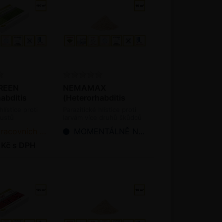
REEN
NEMAMAX
abditis
(Heterorhabditis
hora) - 50
downesi) - 5 mil. ks /
hlístice proti
Parazitické hlístice proti
al.
bal.
oustů
larvám více druhů škůdců
(bioagens)
ních dnů od objednání
MOMENTÁLNĚ NEDOSTUPNÉ
 Kč s DPH