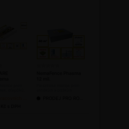
ARE
NemaFence Phasma
nema
12 mil.
sae a
hlístice proti
Parazitické hlístice proti
 50 mil. ks /
ilek, dřepčíků,
slimákům a plzákům
ky, osenicím,
(bioagens)
ních dnů od objednání
PRODEJ PRO ROK 2026 UKONČEN
estovníčka,
ňové (bioagens)
 Kč s DPH