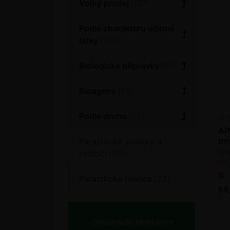
Volný prodej
Podle charakteru účinné
látky
Biologické přípravky
Bioagens
Podle druhu
AP
mr
Parazitické vosičky a
roztoči
Apl
(st
apl
hlí
Parazitické hlístice
59