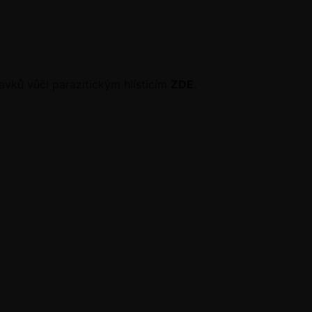
avků vůči parazitickým hlísticím
ZDE
.