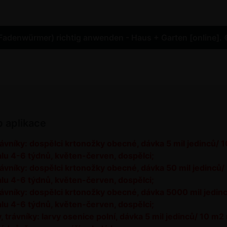
denwürmer) richtig anwenden - Haus + Garten [online]. 
b aplikace
rávníky: dospělci krtonožky obecné, dávka 5 mil jedinců/ 10
alu 4-6 týdnů, květen-červen, dospělci;
trávníky: dospělci krtonožky obecné, dávka 50 mil jedinců/ 
alu 4-6 týdnů, květen-červen, dospělci;
trávníky: dospělci krtonožky obecné, dávka 5000 mil jedinc
valu 4-6 týdnů, květen-červen, dospělci
;
, trávníky: larvy osenice polní, dávka 5 mil jedinců/ 10 m2 n