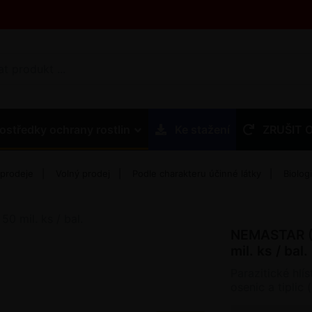
ostředky ochrany rostlin
Ke stažení
ZRUŠIT 
 prodeje
Volný prodej
Podle charakteru účinné látky
Biolog
 mil. ks / bal.
NEMASTAR (
mil. ks / bal.
Parazitické hlí
osenic a tiplic