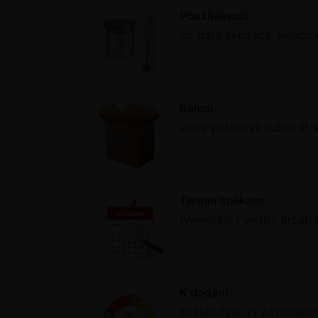
Použitelnost:
do data expirace, skladov
Balení:
vlhký práškový substrát v
Termín aplikace:
(venkovní / vnitřní prost
K dodání:
květen-říjen (v závislosti