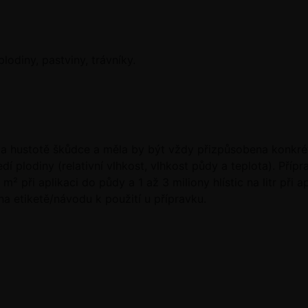
plodiny, pastviny, trávníky.
ě a hustotě škůdce a měla by být vždy přizpůsobena konkrét
dí plodiny (relativní vlhkost, vlhkost půdy a teplota). Příp
m² při aplikaci do půdy a 1 až 3 miliony hlístic na litr při a
a etiketě/návodu k použití u přípravku.