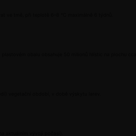
at ve tmě, při teplotě 6–8 °C maximálně 6 týdnů.
 plastovém obalu obsahuje 50 milionů hlístic na plochu cc
ředí) vegetační období, v době výskytu larev.
 na aktuálním vývoji počasí).