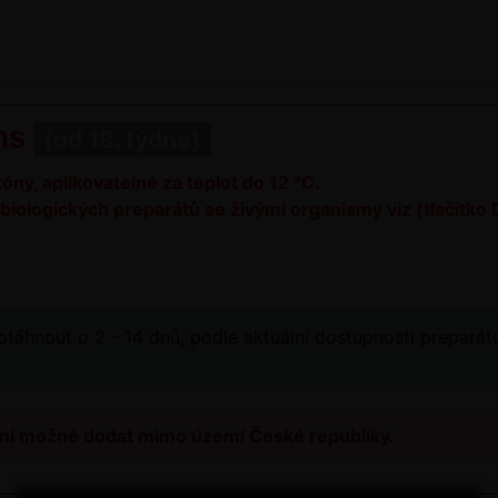
ns
(od 18. týdne)
y, aplikovatelné za teplot do 12 °C.
biologických preparátů se živými organismy viz (tlačítk
táhnout o 2 - 14 dnů, podle aktuální dostupnosti prepará
ní možné dodat mimo území České republiky.