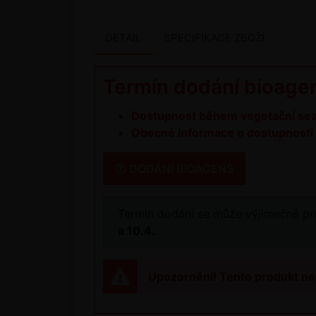
DETAIL
SPECIFIKACE ZBOŽÍ
Termín dodání bioage
Dostupnost během vegetační sezón
Obecné informace o dostupnosti 
DODÁNÍ BIOAGENS
Termín dodání se může výjimečně pro
a 10.4.
Upozornění! Tento produkt ne