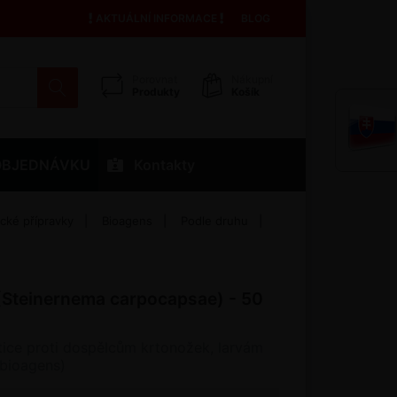
AKTUÁLNÍ INFORMACE
BLOG
Porovnat
Nákupní
Produkty
Košík
OBJEDNÁVKU
Kontakty
ické přípravky
Bioagens
Podle druhu
Steinernema carpocapsae) - 50
stice proti dospělcům krtonožek, larvám
 (bioagens)