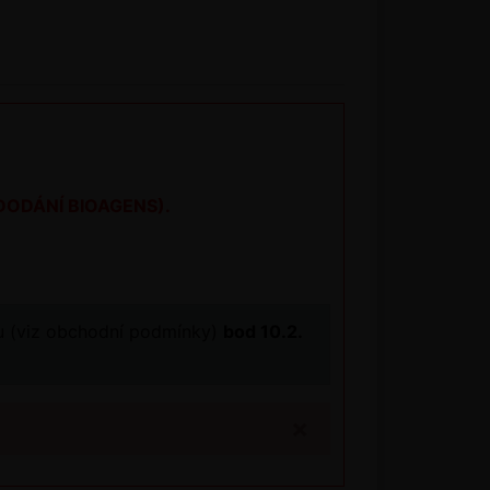
o DODÁNÍ BIOAGENS).
tu (viz obchodní podmínky)
bod 10.2.
×