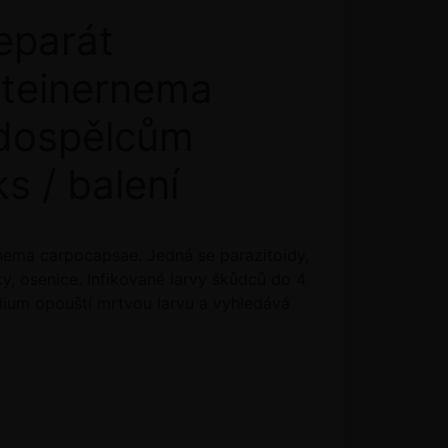
eparát
teinernema
i dospělcům
ks / balení
rnema carpocapsae. Jedná se parazitoidy,
ky, osenice. Infikované larvy škůdců do 4
tádium opouští mrtvou larvu a vyhledává