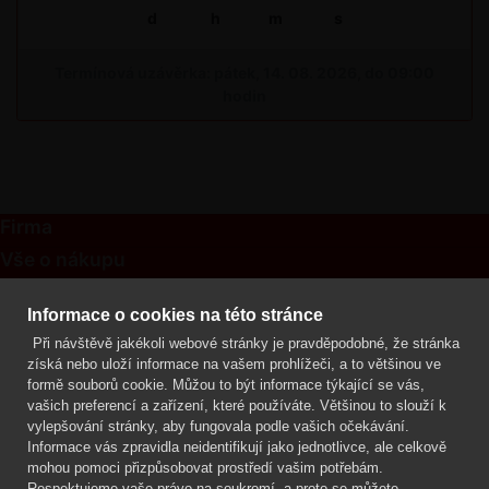
d
h
m
s
Termínová uzávěrka: pátek, 14. 08. 2026, do 09:00
hodin
Firma
Vše o nákupu
Kontakt
Informace o cookies na této stránce
Při návštěvě jakékoli webové stránky je pravděpodobné, že stránka
Mgr. Lenka Žáčková
získá nebo uloží informace na vašem prohlížeči, a to většinou ve
OCHRANA ROSTLIN
formě souborů cookie. Můžou to být informace týkající se vás,
+420 608 748 548
vašich preferencí a zařízení, které používáte. Většinou to slouží k
vylepšování stránky, aby fungovala podle vašich očekávání.
www.ochranarostlin.cz
Informace vás zpravidla neidentifikují jako jednotlivce, ale celkově
mohou pomoci přizpůsobovat prostředí vašim potřebám.
Respektujeme vaše právo na soukromí, a proto se můžete