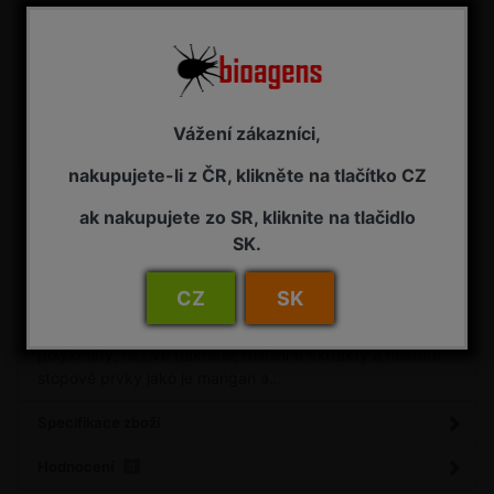
Stáhnout bezpečnostní list
Vážení zákazníci,
Porovnat
Máte dotaz?
nakupujete-li z ČR, klikněte na tlačítko CZ
ak nakupujete zo SR, kliknite na tlačidlo
Detail
SK.
ALTELA 50 ml - pomocný prostředek pro posílení
odolnosti rostlin proti houbovým chorobám Působení:
CZ
SK
kontaktní produkt, který zastavuje vývoj houbových a
bakteriálních chorob. Obsahuje přírodní enzymy,
polyketidy, neživé bakterie, rostlinné extrakty a některé
stopové prvky jako je mangan a...
Specifikace zboží
Hodnocení
0