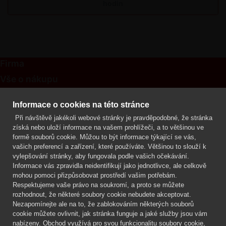
hodin
Firma
Vše o nákupu
Kontakt
Informace o cookies na této stránce
Při návštěvě jakékoli webové stránky je pravděpodobné, že stránka
Mgr. Lenka Žáčková
získá nebo uloží informace na vašem prohlížeči, a to většinou ve
OCHRANA ROSTLIN
formě souborů cookie. Můžou to být informace týkající se vás,
+420 608 748 548
vašich preferencí a zařízení, které používáte. Většinou to slouží k
vylepšování stránky, aby fungovala podle vašich očekávání.
www.ochranarostlin.cz
Informace vás zpravidla neidentifikují jako jednotlivce, ale celkově
mohou pomoci přizpůsobovat prostředí vašim potřebám.
Respektujeme vaše právo na soukromí, a proto se můžete
rozhodnout, že některé soubory cookie nebudete akceptovat.
Nezapomínejte ale na to, že zablokováním některých souborů
cookie můžete ovlivnit, jak stránka funguje a jaké služby jsou vám
nabízeny. Obchod využívá pro svou funkcionalitu soubory cookie,