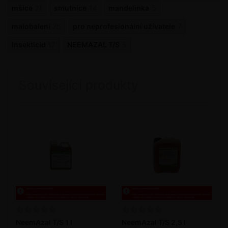
mšice
21
smutnice
14
mandelinka
5
malobalení
25
pro neprofesionální uživatele
7
insekticid
17
NEEMAZAL T/S
5
Související produkty
NeemAzal T/S 1 l
NeemAzal T/S 2,5 l