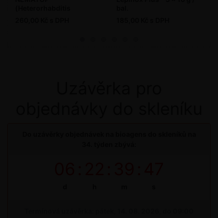
(Heterorhabditis
bal.
bacteriophora) - 5 mil. ks
260,00 Kč s DPH
185,00 Kč s DPH
/ bal.
Uzávěrka pro
objednávky do skleníku
Do uzávěrky objednávek na bioagens do skleníků na
34. týden zbývá:
06
:
22
:
39
:
47
d
h
m
s
Termínová uzávěrka: pátek, 14. 08. 2026, do 09:00