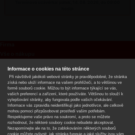
Termínová uzávěrka: pátek, 14. 08. 2026, do 09:00
hodin
Firma
Vše o nákupu
Kontakt
Informace o cookies na této stránce
Při návštěvě jakékoli webové stránky je pravděpodobné, že stránka
Mgr. Lenka Žáčková
získá nebo uloží informace na vašem prohlížeči, a to většinou ve
OCHRANA ROSTLIN
formě souborů cookie. Můžou to být informace týkající se vás,
+420 608 748 548
vašich preferencí a zařízení, které používáte. Většinou to slouží k
vylepšování stránky, aby fungovala podle vašich očekávání.
www.ochranarostlin.cz
Informace vás zpravidla neidentifikují jako jednotlivce, ale celkově
mohou pomoci přizpůsobovat prostředí vašim potřebám.
Respektujeme vaše právo na soukromí, a proto se můžete
rozhodnout, že některé soubory cookie nebudete akceptovat.
Nezapomínejte ale na to, že zablokováním některých souborů
cookie můžete ovlivnit, jak stránka funguje a jaké služby jsou vám