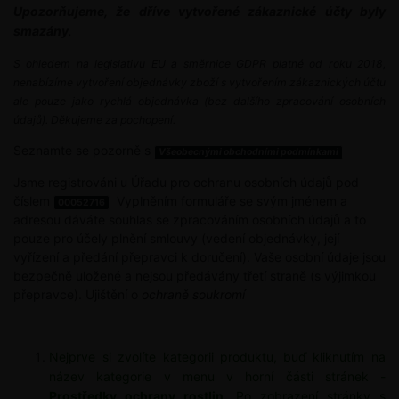
Upozorňujeme, že dříve vytvořené zákaznické účty byly
smazány
.
S ohledem na legislativu EU a směrnice GDPR platné od roku 2018,
nenabízíme vytvoření objednávky zboží s vytvořením zákaznických účtu
ale pouze jako rychlá objednávka (bez dalšího zpracování osobních
údajů). Děkujeme za pochopení.
Seznamte se pozorně s
Všeobecnými obchodními podmínkami
Jsme registrováni u Úřadu pro ochranu osobních údajů pod
číslem
Vyplněním formuláře se svým jménem a
00052716
adresou dáváte souhlas se zpracováním osobních údajů a to
pouze pro účely plnění smlouvy (vedení objednávky, její
vyřízení a předání přepravci k doručení). Vaše osobní údaje jsou
bezpečně uložené a nejsou předávány třetí straně (s výjimkou
přepravce). Ujištění o
ochraně soukromí
Nejprve si zvolíte kategorii
produktu,
buď kliknutím na
název kategorie v menu v horní části stránek -
Prostředky ochrany rostlin
. Po zobrazení stránky s