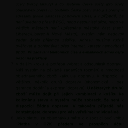
účely tvorby faktury) a do systému České pošty (pro účely
objednávky přepravy).
Systémy České pošty pracují s přesnými
případě, že
adresami (podle databáze poštovních adres) a v
není uvedeno přesně PSČ, nebo nesouhlasí ulice, nebo ve
větších městech není upřesněna městská část (např.
Liberec/Liberec-II Nové Město), systém nám nedovolí
zadat údaje příjemce zásilky. Adresu musíme ručně
ověřovat a dohledávat přes internet, katastr nemovitosti
apod.
Při zadávání telefonních čísel a e-mailových adres dejte
pozor na překlepy
.
V dalším kroku je potřeba vybrat a odsouhlasit dopravu.
Náš systém na základě zadaných rozměrů a hmotnosti
objednávaného zboží kalkuluje dopravu. K dispozici je
většinou několik druhů dopravy (ekonomická - bez
garance dodání a expresní doprava).
U některých druhů
zboží může dojít při jejich kombinaci v košíku ke
koliznímu stavu a systém může zobrazit, že není k
dispozici žádná doprava. V takovém případě nás
kontaktujete, dopravu pro Vás vyřešíme individuálně.
Jako platbu za objednávku máte k dispozici buď volbu
"
Platba v CZK předem ve prospěch účtu: