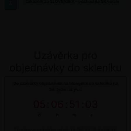
Zákazník zo SLOVENSKA - odchod do SK verzie
Uzávěrka pro
objednávky do skleníku
Do uzávěrky objednávek na bioagens do skleníků na
34. týden zbývá:
05
:
06
:
51
:
02
d
h
m
s
Termínová uzávěrka: pátek, 14. 08. 2026, do 09:00