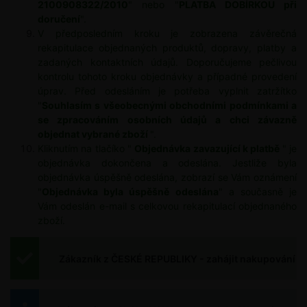
2100908322/2010
" nebo "
PLATBA DOBÍRKOU při
doručení
".
V předposledním kroku je zobrazena závěrečná
rekapitulace objednaných produktů, dopravy, platby a
zadaných kontaktních údajů. Doporučujeme pečlivou
kontrolu tohoto kroku objednávky a případné provedení
úprav. Před odesláním je potřeba vyplnit zatržítko
"
Souhlasím s všeobecnými obchodními podmínkami a
se zpracováním osobních údajů a chci závazně
objednat vybrané zboží
".
Kliknutím na tlačíko "
Objednávka zavazující k platbě
" je
objednávka dokončena a odeslána.
Jestliže byla
objednávka úspěšně odeslána, zobrazí se Vám oznámení
"
Objednávka byla úspěšně odeslána
" a současně je
Vám odeslán e-mail s celkovou rekapitulací objednaného
zboží.
Zákazník z ČESKÉ REPUBLIKY - zahájit nakupování