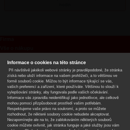
hodin
Firma
Vše o nákupu
Kontakt
Informace o cookies na této stránce
Při návštěvě jakékoli webové stránky je pravděpodobné, že stránka
Mgr. Lenka Žáčková
získá nebo uloží informace na vašem prohlížeči, a to většinou ve
OCHRANA ROSTLIN
formě souborů cookie. Můžou to být informace týkající se vás,
+420 608 748 548
vašich preferencí a zařízení, které používáte. Většinou to slouží k
vylepšování stránky, aby fungovala podle vašich očekávání.
www.ochranarostlin.cz
Informace vás zpravidla neidentifikují jako jednotlivce, ale celkově
mohou pomoci přizpůsobovat prostředí vašim potřebám.
Respektujeme vaše právo na soukromí, a proto se můžete
rozhodnout, že některé soubory cookie nebudete akceptovat.
Nezapomínejte ale na to, že zablokováním některých souborů
cookie můžete ovlivnit, jak stránka funguje a jaké služby jsou vám