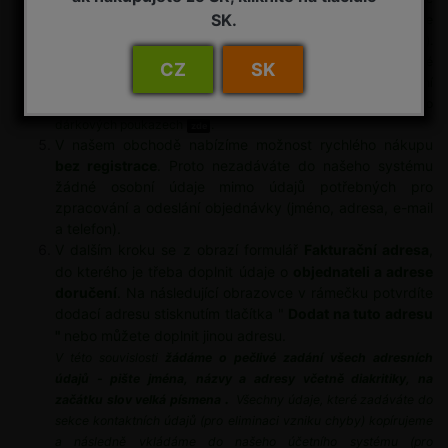
SK.
jeho kód vložit (ve spodní části stránky "Košík", vedle rekapitulace
ceny, kliknete na šipku, vedle nadpisu "Dárkový poukaz").
Následně se rozbalí roletka, ukrývající vkládací pole a modré
CZ
SK
tlačítko. Do formulářového pole vložíte kód na slevu. Po vložení
kódu stiskněte tlačítko "Použít dárkový poukaz". Podrobnosti o
dárkových poukazech
.
zde
V našem obchodě nabízíme možnost rychlého nákupu
bez registrace
. Proto nezadáváte do našeho systému
žádné osobní údaje mimo údajů potřebných pro
zpracování a odeslání objednávky (jméno, adresa, e-mail
a telefon).
V dalším kroku se z
obrazí formulář
Fakturační adresa
,
do kterého je třeba doplnit údaje o
objednateli a adrese
doručení
. Na následující obrazovce v rámečku potvrdíte
dodací adresu stisknutím tlačítka "
Dodat na tuto adresu
"
nebo můžete doplnit jinou adresu.
V této souvislosti
žádáme o pečlivé zadání všech adresních
údajů -
pište jména, názvy a adresy včetně diakritiky, na
.
začátku slov velká písmena
Všechny údaje, které zadáváte do
sekce kontaktních údajů (pro eliminaci vzniku chyby) kopírujeme
a následně vkládáme do našeho účetního systému (pro