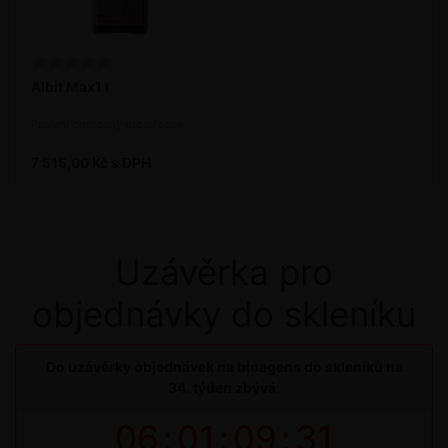
Albit Max1 l
Pasivní pomocný prostředek
7 515,00 Kč s DPH
Uzávěrka pro
objednávky do skleníku
Do uzávěrky objednávek na bioagens do skleníků na
34. týden zbývá:
06
:
01
:
09
:
31