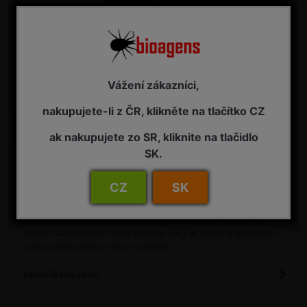
Stáhnout bezpečnostní list
Vážení zákazníci,
Porovnat
Máte dotaz?
nakupujete-li z ČR, klikněte na tlačítko CZ
ak nakupujete zo SR, kliknite na tlačidlo
SK.
Detail
INPORO ALBIT Houbové choroby 5 / 20 ml - pasivní
CZ
SK
pomocný prostředek pro podporu zdravotního stavu
rostlin a zvýšení odolnosti rostlin proti houbovým
chorobám Působení: pasivní pomocný prostředek ve
formě rozpustného koncentrátu (SL) je určen k podpoře
zdravotního stavu všech polních...
Specifikace zboží