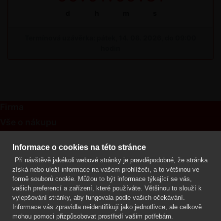
d
h
m
s
Termínová uzávěrka: pátek, 14. 08. 2026, do 09:00
hodin
Firma
Vše o nákupu
Kontakt
Informace o cookies na této stránce
Při návštěvě jakékoli webové stránky je pravděpodobné, že stránka
Mgr. Lenka Žáčková
získá nebo uloží informace na vašem prohlížeči, a to většinou ve
OCHRANA ROSTLIN
formě souborů cookie. Můžou to být informace týkající se vás,
+420 608 748 548
vašich preferencí a zařízení, které používáte. Většinou to slouží k
vylepšování stránky, aby fungovala podle vašich očekávání.
www.ochranarostlin.cz
Informace vás zpravidla neidentifikují jako jednotlivce, ale celkově
mohou pomoci přizpůsobovat prostředí vašim potřebám.