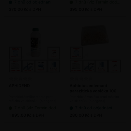
7 dnů od objednání
7 dnů (viz Termín dodání bioagens)
370,00 Kč s DPH
395,00 Kč s DPH
APHIDEND
Aphidius colemani -
parazitická vosička 100
ks/bal.
Parazitická mšicomorka proti
Parazitická vosička proti mšicím
mšicím ve skleníku (bioagens)
ve skleníku (bioagens)
7 dnů (viz Termín dodání bioagens)
7 dnů od objednání
1 895,00 Kč s DPH
280,00 Kč s DPH