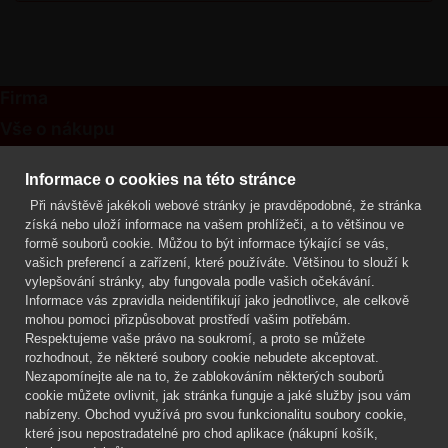
Firma
Vše o nákupu
Kontakt
Informace o cookies na této stránce
Při návštěvě jakékoli webové stránky je pravděpodobné, že stránka
Mgr. Lenka Žáčková
získá nebo uloží informace na vašem prohlížeči, a to většinou ve
OCHRANA ROSTLIN
formě souborů cookie. Můžou to být informace týkající se vás,
+420 608 748 548
vašich preferencí a zařízení, které používáte. Většinou to slouží k
vylepšování stránky, aby fungovala podle vašich očekávání.
www.ochranarostlin.cz
Informace vás zpravidla neidentifikují jako jednotlivce, ale celkově
mohou pomoci přizpůsobovat prostředí vašim potřebám.
Respektujeme vaše právo na soukromí, a proto se můžete
rozhodnout, že některé soubory cookie nebudete akceptovat.
Nezapomínejte ale na to, že zablokováním některých souborů
cookie můžete ovlivnit, jak stránka funguje a jaké služby jsou vám
nabízeny. Obchod využívá pro svou funkcionalitu soubory cookie,
které jsou nepostradatelné pro chod aplikace (nákupní košík,