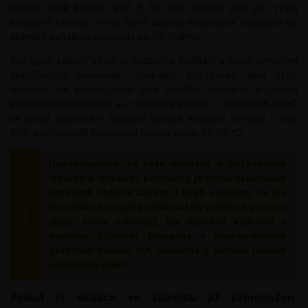
teploty ještě klesat i pod 5 °C. Tyto teploty jsou pro vývoj
bioagens kritické. Proto bývá sezóna malobalení bioagens do
skleníků zahájena zpravidla po 10. květnu.
Pro jejich zdárný vývoj je nezbytné zajištění a nebo vytvoření
specifických podmínek. Konkrétní požadavky jsou vždy
uvedeny na katalogovém listě daného produktu v našem
internetovém obchodě a v návodě k použití. U některých druhů
se jedná zejména o zajištění vysoké vzdušné vlhkosti – nad
75% a (případně) konstantní teploty okolo 15-20 °C.
Upozorňujeme, že výše uvedené a požadované
teplotní a vlhkostní podmínky je mimo skleníkové
prostředí obtížné zajistit. I když uvádíme, že lze
teoreticky bioagens aplikovat do vnitřních prostor
(byty, zimní zahrady), tak úspěšné vylíhnutí a
zejména účinnost bioagens v neskleníkovém
prostředí nemusí být zaručena a nemusí přinést
očekávaný efekt.
Pokud je škůdce ve skleníku již přemnožen,