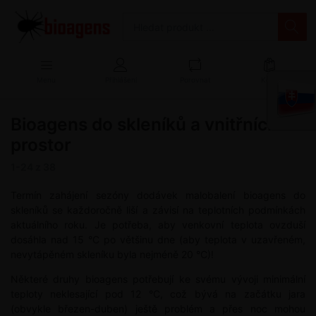
Menu
Přihlášení
Porovnat
Košík
Bioagens do skleníků a vnitřních
prostor
1-24
z
38
Termín zahájení sezóny dodávek malobalení bioagens do
skleníků se každoročně liší a závisí na teplotních podmínkách
aktuálního roku. Je potřeba, aby venkovní teplota ovzduší
dosáhla nad 15 °C po většinu dne (aby teplota v uzavřeném,
nevytápěném skleníku byla nejméně 20 °C)!
Některé druhy bioagens potřebují ke svému vývoji minimální
teploty neklesající pod 12 °C, což bývá na začátku jara
(obvykle březen-duben) ještě problém a přes noc mohou