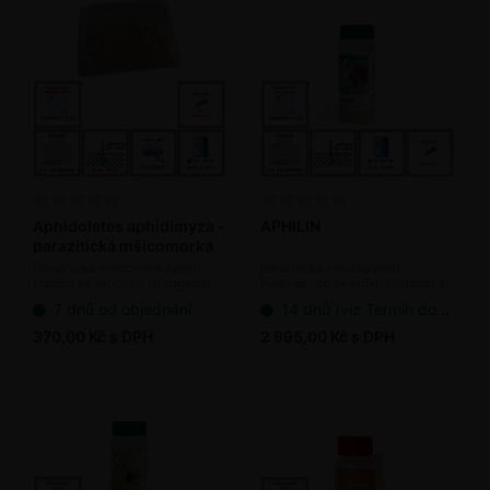
Aphidoletes aphidimyza -
APHILIN
parazitická mšicomorka
100 ks / bal.
Parazitická mšicomorka proti
parazitická vosička proti
mšicím ve skleníku (bioagens)
kyjatkám do skleníku (bioagens)
7 dnů od objednání
14 dnů (viz Termín dodání bioagens)
370,00 Kč s DPH
2 995,00 Kč s DPH