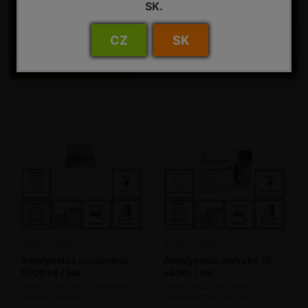
Aplikaci je nutné provést vždy současně celý obsah
SK.
biologického preparátu do porostu a není možné část obsahu
uskladnit, např. se záměrem pozdější, odložené aplikace.
CZ
SK
Filtr
Sort
Amblyseius cucumeris
Amblyseius swirskii 10
5000 ks / bal.
sáčků / bal.
Dravý roztoč proti třásněnkám ve
Dravý roztoč proti molicím a
skleníku (bioagens)
třásněnkám ve skleníku
(bioagens)