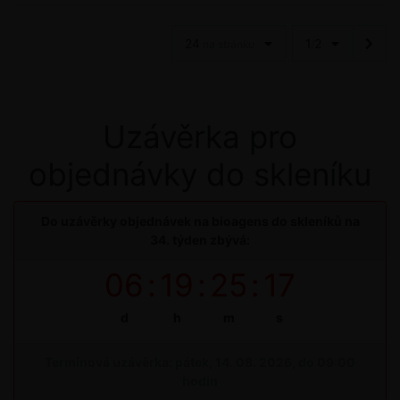
24
1
2
na stránku
/
Uzávěrka pro
objednávky do skleníku
Do uzávěrky objednávek na bioagens do skleníků na
34. týden zbývá:
06
:
19
:
25
:
16
d
h
m
s
Termínová uzávěrka: pátek, 14. 08. 2026, do 09:00
hodin