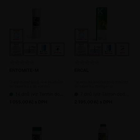
ENTOMITE-M
ERCAL
Dravý roztoč proti více škůdcům
Parazitická vosička proti molicím
do skleníku a do včelínů
do skleníku (bioagens)
(bioagens)
14 dnů (viz Termín dodání bioagens)
7 dnů (viz Termín dodání bioagens)
1 055,00 Kč s DPH
2 195,00 Kč s DPH