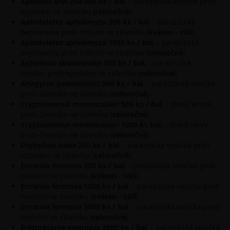
Aphidius ervi 250-500 ks / bal.
- parazitická vosička proti
kyjatkám ve skleníku (
celoročně
)
Aphidoletes aphidimyza 200 ks / bal.
- parazitická
bejlomorka proti mšicím ve skleníku (
květen
-
září
)
Aphidoletes aphidimyza 1000 ks / bal.
- parazitická
bejlomorka proti mšicím ve skleníku (
celoročně
)
Aphelinus abdominalis 500 ks / bal.
- parazitická
vosička
proti kyjatkám ve skleníku (
celoročně
)
Anagyrus pseudococci 500 ks / bal.
- parazitická vosička
proti červcům ve skleníku (
celoročně
)
Cryptolaemus montrouzieri 500 ks / bal.
- dravý brouk
proti červcům ve skleníku (
celoročně
)
Cryptolaemus montrouzieri 1000 ks bal.
- dravé larvy
proti červcům ve skleníku (
celoročně
)
Diglyphus isaea 250 ks / bal.
- parazitická vosička proti
vrtalkám ve skleníku (
celoročně
)
Encarsia formosa 200 ks / bal.
- parazitická vosička proti
molicím ve skleníku (
květen
- září
)
Encarsia formosa 1000 ks / bal.
- parazitická vosička proti
molicím ve skleníku (
květen
- září
)
Encarsia formosa 3000 ks / bal.
- parazitická vosička proti
molicím ve skleníku
(
celoročně
)
Eretmocerus eremicus 3000 ks / bal.
- parazitická vosička