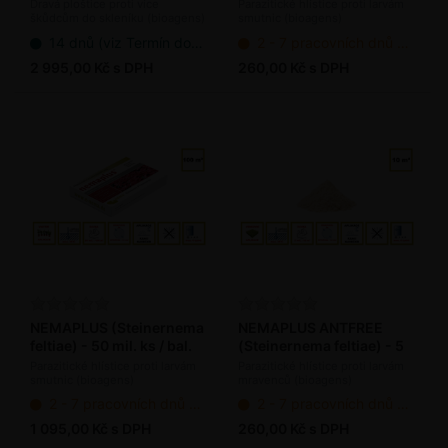
Dravá ploštice proti více
Parazitické hlístice proti larvám
škůdcům do skleníku (bioagens)
smutnic (bioagens)
14 dnů (viz Termín dodání bioagens)
2 - 7 pracovních dnů od objednání
2 995,00 Kč s DPH
260,00 Kč s DPH
NEMAPLUS (Steinernema
NEMAPLUS ANTFREE
feltiae) - 50 mil. ks / bal.
(Steinernema feltiae) - 5
mil. ks / bal.
Parazitické hlístice proti larvám
Parazitické hlístice proti larvám
smutnic (bioagens)
mravenců (bioagens)
2 - 7 pracovních dnů od objednání
2 - 7 pracovních dnů od objednání
1 095,00 Kč s DPH
260,00 Kč s DPH