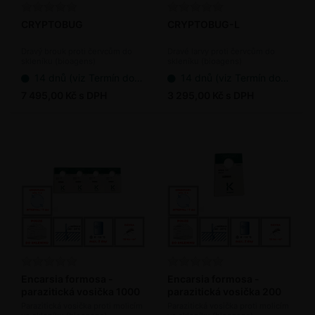
CRYPTOBUG
CRYPTOBUG-L
Dravý brouk proti červcům do
Dravé larvy proti červcům do
skleníku (bioagens)
skleníku (bioagens)
14 dnů (viz Termín dodání bioagens)
14 dnů (viz Termín dodání bioagens)
7 495,00 Kč s DPH
3 295,00 Kč s DPH
Encarsia formosa -
Encarsia formosa -
parazitická vosička 1000
parazitická vosička 200
ks / bal.
ks / bal.
Parazitická vosička proti molicím
Parazitická vosička proti molicím