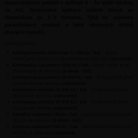
doporučujeme počítat s aplikací 4 - 5x vyšší dávkou
na m2. Opakovaná aplikace dalších dávek se
doporučuje po 2-3 týdnech. Týká se zejména
parazitických vosiček a také některých druhů
dravých roztočů.
Termíny dodání:
Amblydromalus limonicus 12 500 ks / bal.
- dravý
roztoč proti molicím a třásněnkám ve skleníku (
celoročně
)
Amblyseius cucumeris 5000 ks / bal.
- dravý roztoč proti
třásněnkám ve skleníku (
květen - září)
Amblyseius cucumeris 50 000 ks / bal.
- dravý roztoč proti
třásněnkám ve skleníku (
celoročně)
Amblyseius
swirskii
25 000 ks / bal.
- dravý roztoč proti
molicím ve skleníku (
celoročně)
Amblyseius
swirskii
50 000 ks / bal.
- dravý roztoč proti
molicím ve skleníku (
celoročně)
Aphidius colemani 100 ks / bal.
- parazitická vosička proti
mšicím ve skleníku (
květen
- září
)
Aphidius colemani 500 ks / bal.
- parazitická vosička proti
mšicím ve skleníku (
celoročně
)