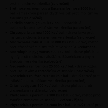
proti molicím ve skleníku (
celoročně
)
Eretmocerus eremicus a Encarsia formosa 3000 ks /
bal.
- směs dvou parazitických vosiček proti molicím ve
skleníku (
celoročně
)
Feltiella acarisuga 250 ks / bal.
- parazitická
bejlomorka proti sviluškám ve skleníku (
celoročně
)
Chrysoperla carnea 1000 ks / bal.
- dravá larva proti
mšicím, molicím, třásněnkám ve skleníku (
celoročně
)
Macrocheles robustulus 50 000 ks / bal.
- dravý roztoč
proti třásněnkám a smutnícím ve skleníku (
celoročně
)
Macrolophus pygmaeus 500 ks / bal.
- dravé ploštice a
nymfy proti molicím, sviluškám, třásněnkám a jiným
škůdcům ve skleníku (
celoročně
)
Neoseiulus californicus 25 000 ks / bal.
- dravý roztoč
proti sviluškám a roztočíkům ve skleníku (
celoročně
)
Neoseiulus californicus 100 ks / bal.
- dravý roztoč proti
sviluškám a roztočíkům ve skleníku (
celoročně
)
Orius leavigatus 500 ks / bal.
- dravá ploštice proti
třásněnkám ve skleníku (
celoročně
)
Phytoseiulus persimilis 100 ks / bal.
- dravý roztoč proti
svilušce chmelové ve skleníku (
květen
- říjen
)
Phytoseiulus persimilis 2000 ks / bal.
- dravý roztoč proti